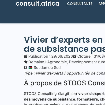
consult.africa
CONSULTANTS
APP
Vivier d’experts en
de subsistance pa
Publication : 29/06/2026
Clôture : 31/0
Domaine :
Agronomie
,
Développement rura
Soudan du Sud
Type : vivier d’experts / opportunités de consu
À propos de STOOS Consu
STOOS Consulting élargit son
vivier d’exper
des moyens de subsistance, formateurs, cher
la production animale, des moyens de subsis