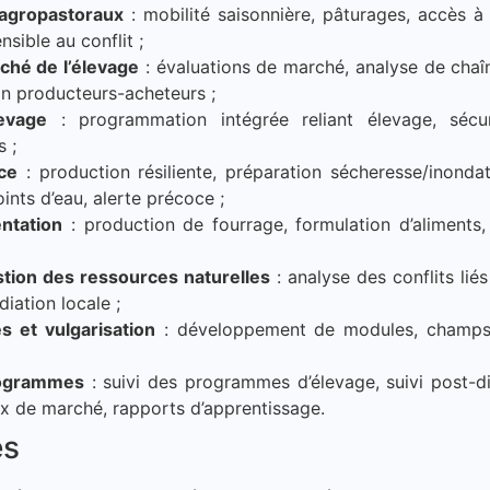
agropastoraux
: mobilité saisonnière, pâturages, accès à
sible au conflit ;
ché de l’élevage
: évaluations de marché, analyse de cha
ion producteurs-acheteurs ;
levage
: programmation intégrée reliant élevage, sécur
 ;
ce
: production résiliente, préparation sécheresse/inondat
ints d’eau, alerte précoce ;
entation
: production de fourrage, formulation d’aliments,
estion des ressources naturelles
: analyse des conflits lié
iation locale ;
s et vulgarisation
: développement de modules, champs-
programmes
: suivi des programmes d’élevage, suivi post-d
rix de marché, rapports d’apprentissage.
es