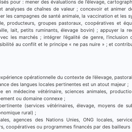
isés pour : mener des évaluations de l’élevage, cartographi
 analyses de chaînes de valeur ; concevoir et animer des
er les campagnes de santé animale, la vaccination et les
, producteurs, groupes pastoraux, coopératives et équi
aille, lait, petits ruminants, élevage bovin) ; appuyer la 
avec les marchés ; intégrer l’égalité de genre, l’inclusio
bilité au conflit et le principe « ne pas nuire » ; et contribu
périence opérationnelle du contexte de l’élevage, pastora
sance des langues locales pertinentes est un atout majeur ;
le en médecine vétérinaire, sciences animales, productio
ppement ou domaine connexe ;
rtinente (services vétérinaires, élevage, moyens de sub
onomique rural) ;
les, agences des Nations Unies, ONG locales, services
, coopératives ou programmes financés par des bailleurs 