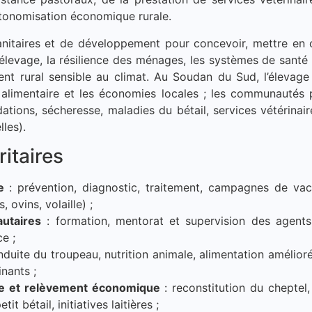
’autonomisation économique rurale.
nitaires et de développement pour concevoir, mettre en 
élevage, la résilience des ménages, les systèmes de santé 
ment rural sensible au climat. Au Soudan du Sud, l’élevag
é alimentaire et les économies locales ; les communautés 
ations, sécheresse, maladies du bétail, services vétérinai
lles).
itaires
e
: prévention, diagnostic, traitement, campagnes de vac
ovins, volaille) ;
utaires
: formation, mentorat et supervision des agent
e ;
duite du troupeau, nutrition animale, alimentation amélioré
inants ;
age et relèvement économique
: reconstitution du cheptel,
t bétail, initiatives laitières ;