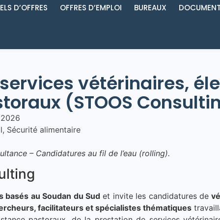
ELS D’OFFRES
OFFRES D’EMPLOI
BUREAUX
DOCUMENT
 services vétérinaires, 
storaux (STOOS Consulti
8/2026
l
,
Sécurité alimentaire
ltance – Candidatures au fil de l’eau (rolling).
lting
ts basés au Soudan du Sud
et invite les candidatures de
vé
cheurs, facilitateurs et spécialistes thématiques
travail
tance pastoraux, de la prestation de services vétérinaire