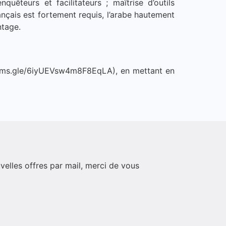
uêteurs et facilitateurs ; maîtrise d’outils
çais est fortement requis, l’arabe hautement
ntage.
//forms.gle/6iyUEVsw4m8F8EqLA), en mettant en
velles offres par mail, merci de vous