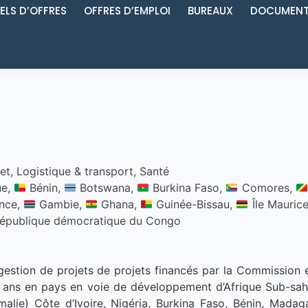
ELS D’OFFRES
OFFRES D’EMPLOI
BUREAUX
DOCUMENT
et
,
Logistique & transport
,
Santé
ue,
Bénin,
Botswana,
Burkina Faso,
Comores,
nce,
Gambie,
Ghana,
Guinée-Bissau,
Île Mauric
épublique démocratique du Congo
gestion de projets de projets financés par la Commission
ans en pays en voie de développement d’Afrique Sub-saha
ie) Côte d’Ivoire, Nigéria, Burkina Faso, Bénin, Madaga