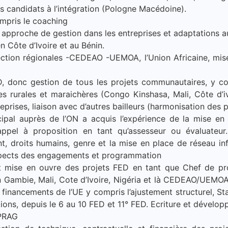
 candidats à l’intégration (Pologne Macédoine).
mpris le coaching
approche de gestion dans les entreprises et adaptations a
n Côte d’Ivoire et au Bénin.
ction régionales -CEDEAO -UEMOA, l’Union Africaine, mise
ED, donc gestion de tous les projets communautaires, y c
 rurales et maraichères (Congo Kinshasa, Mali, Côte d’ivo
ises, liaison avec d’autres bailleurs (harmonisation des pr
cipal auprès de l’ON a acquis l’expérience de la mise e
appel à proposition en tant qu’assesseur ou évaluateu
nt, droits humains, genre et la mise en place de réseau in
respects des engagements et programmation
t mise en ouvre des projets FED en tant que Chef de proj
n Gambie, Mali, Cote d’Ivoire, Nigéria et là CEDEAO/UEMOA
s financements de l’UE y compris l’ajustement structurel, S
ons, depuis le 6 au 10 FED et 11° FED. Ecriture et dévelo
 PRAG