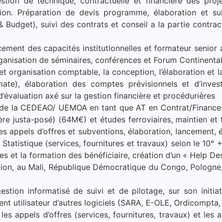
stion de technique, contractuelle et financière des proje
ion. Préparation de devis programme, élaboration et sui
& Budget), suivi des contrats et conseil a la partie contr
cement des capacités institutionnelles et formateur senio
anisation de séminaires, conférences et Forum Continental
 et organisation comptable, la conception, l’élaboration et
Tomate), élaboration des comptes prévisionnels et d’inv
d’évaluation axé sur la gestion financière et procédurières
 de la CEDEAO/ UEMOA en tant que AT en Contrat/Finances 
re justa-posé) (64M€) et études ferroviaires, maintien et fa
es appels d’offres et subventions, élaboration, lancement, é
Statistique (services, fournitures et travaux) selon le 10° 
es et la formation des bénéficiaire, création d’un « Help De
sation, au Mali, République Démocratique du Congo, Pologne, 
gestion informatisé de suivi et de pilotage, sur son ini
utilisateur d’autres logiciels (SARA, E-OLE, Ordicompta, 
es appels d’offres (services, fournitures, travaux) et les 