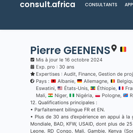
consult.africa
CONSULTANTS
APP
Pierre
GEENENS
Mis à jour le
16 octobre 2024
Exp. pro : 30 ans
Expertises :
Audit
,
Finance
,
Gestion de proj
Pays :
Albanie,
Allemagne,
Belgiq
Eswatini,
États-Unis,
Éthiopie,
Fra
Mali,
Niger,
Nigéria,
Pologne,
R
12. Qualifications principales :
• Parfaitement bilingue FR et EN.
• Plus de 30 ans d’expérience en appui à la 
Mondiale, BAD, KFW, USAID, dont plus de 25 
Leone, RD Congo, Mali, Gambie, Kenya (Somal