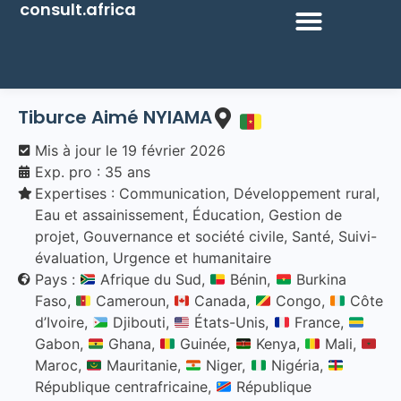
consult.africa
Tiburce Aimé
NYIAMA
Mis à jour le
19 février 2026
Exp. pro : 35 ans
Expertises :
Communication
,
Développement rural
,
Eau et assainissement
,
Éducation
,
Gestion de
projet
,
Gouvernance et société civile
,
Santé
,
Suivi-
évaluation
,
Urgence et humanitaire
Pays :
Afrique du Sud,
Bénin,
Burkina
Faso,
Cameroun,
Canada,
Congo,
Côte
d’Ivoire,
Djibouti,
États-Unis,
France,
Gabon,
Ghana,
Guinée,
Kenya,
Mali,
Maroc,
Mauritanie,
Niger,
Nigéria,
République centrafricaine,
République