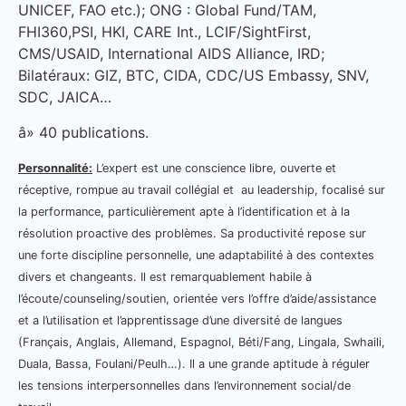
UNICEF, FAO etc.); ONG : Global Fund/TAM,
FHI360,PSI, HKI, CARE Int., LCIF/SightFirst,
CMS/USAID, International AIDS Alliance, IRD;
Bilatéraux: GIZ, BTC, CIDA, CDC/US Embassy, SNV,
SDC, JAICA…
â» 40 publications.
Personnalité:
L’expert est une conscience libre, ouverte et
réceptive, rompue au travail collégial et au leadership, focalis
é
sur
la performance, particulièrement apte à l’identification et à la
résolution proactive des problèmes. Sa productivité repose sur
une forte discipline personnelle, une adaptabilité
à
des contextes
divers et changeants. Il est remarquablement habile
à
l’écoute/counseling/soutien, orientée vers l’offre d’aide/assistance
et a l’utilisation et l’apprentissage d’une diversité de langues
(Français, Anglais, Allemand, Espagnol, Béti/Fang, Lingala, Swhaili,
Duala, Bassa, Foulani/Peulh…). Il a une grande aptitude à réguler
les tensions interpersonnelles dans l’environnement social/de