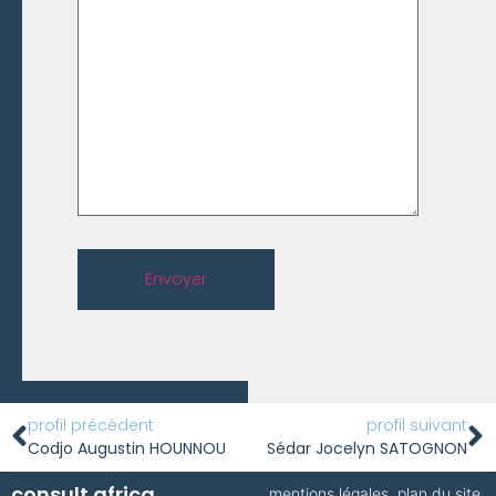
Envoyer
profil précédent
profil suivant
Codjo Augustin HOUNNOU
Sédar Jocelyn SATOGNON
consult.africa
mentions légales
.
plan du site
.