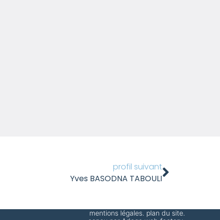
profil suivant
Yves BASODNA TABOULI
mentions légales
.
plan du site
.