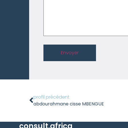
Envoyer
profil précédent
abdourahmane cisse MBENGUE
consult.africa