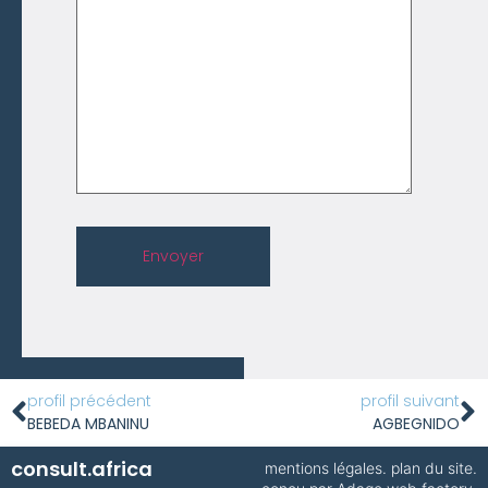
Envoyer
profil précédent
profil suivant
BEBEDA MBANINU
AGBEGNIDO
consult.africa
mentions légales
.
plan du site
.