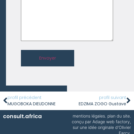
Envoyer
profil précédent
profil suivant
MUGOBOKA DIEUDONNE
EDZIMA ZOGO Gustave
consult.africa
mentions légales
.
plan du site
.
conçu par
Adage web factory
,
sur une idée originale d'Olivier
Farcy.