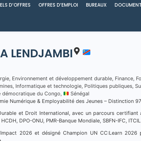
ELS D’OFFRES
OFFRES D’EMPLOI
BUREAUX
DOCUMENT
A LENDJAMBI
rgie
,
Environnement et développement durable
,
Finance
,
Fo
 mines
,
Informatique et technologie
,
Politiques publiques
,
Su
 démocratique du Congo,
Sénégal
 Numérique & Employabilité des Jeunes – Distinction 97,
rable et Droit International, avec un parcours certifian
 HCDH, DPO-ONU, PMR-Banque Mondiale, SBFN-IFC, ITCIL
d’Impact 2026 et désigné Champion UN CC:Learn 2026 
.