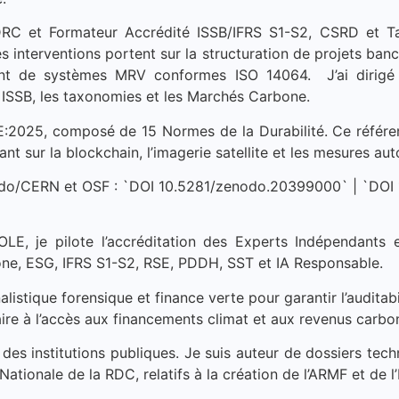
DRC et Formateur Accrédité ISSB/IFRS S1-S2, CSRD et Ta
s interventions portent sur la structuration de projets ban
nt de systèmes MRV conformes ISO 14064. J’ai dirigé
s ISSB, les taxonomies et les Marchés Carbone.
2025, composé de 15 Normes de la Durabilité. Ce référent
nt sur la blockchain, l’imagerie satellite et les mesures auto
nodo/CERN et OSF : `DOI 10.5281/zenodo.20399000` | `DO
E, je pilote l’accréditation des Experts Indépendants
one, ESG, IFRS S1-S2, RSE, PDDH, SST et IA Responsable.
nalistique forensique et finance verte pour garantir l’audita
aire à l’accès aux financements climat et aux revenus carbo
 des institutions publiques. Je suis auteur de dossiers tec
ationale de la RDC, relatifs à la création de l’ARMF et de l’