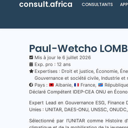
consult.africa
CONSULTANTS
APP
Paul-Wetcho
LOMB
Mis à jour le
6 juillet 2026
Exp. pro : 12 ans
Expertises :
Droit et justice
,
Économie
,
Éne
Gouvernance et société civile
,
Industrie et
Pays :
Albanie,
France,
République
Déclaré Compétent IDEP-CEA ONU en Économie
Expert Lead en Gouvernance ESG, Finance Du
Unies : UNITAR, DAES-ONU, UNSSC, ONUDC,
Sélectionné par l’UNITAR comme Histoire 
climatique et de la mobilisation de la jeunesse