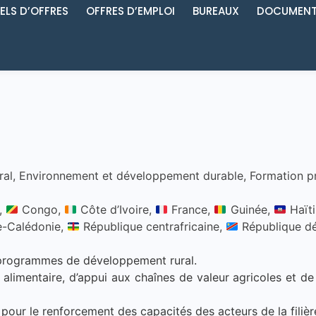
ELS D’OFFRES
OFFRES D’EMPLOI
BUREAUX
DOCUMENT
ral
,
Environnement et développement durable
,
Formation p
,
Congo,
Côte d’Ivoire,
France,
Guinée,
Haïti
e-Calédonie,
République centrafricaine,
République d
s/programmes de développement rural.
alimentaire, d’appui aux chaînes de valeur agricoles et 
our le renforcement des capacités des acteurs de la filière