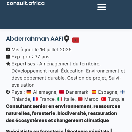
consult.africa
Abderrahman
AAFI
Mis à jour le
16 juillet 2026
Exp. pro : 37 ans
Expertises :
Aménagement du territoire
,
Développement rural
,
Éducation
,
Environnement et
développement durable
,
Gestion de projet
,
Suivi-
évaluation
Pays :
Allemagne,
Danemark,
Espagne,
Finlande,
France,
Italie,
Maroc,
Turquie
Consultant senior en environnement, ressources
naturelles, foresterie, biodiversité, restauration
des écosystèmes et changement climatique
Spécialiste en foresterie | Écolog
ie
végétal
e
|