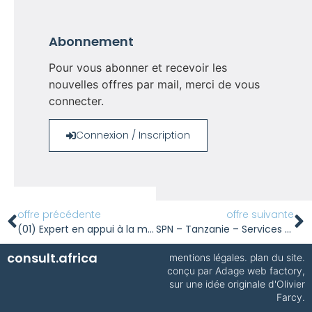
Abonnement
Pour vous abonner et recevoir les
nouvelles offres par mail, merci de vous
connecter.
Connexion / Inscription
offre précédente
offre suivante
(01) Expert en appui à la mise en œuvre du projet AEDIB au Sénégal (H/F)
SPN – Tanzanie – Services de consultance pour la mise à jour de l’Evaluation d’Impact Environnemental et Social (EIES) et la préparation de plans de sauvegarde – Projet TAMA
consult.africa
mentions légales
.
plan du site
.
conçu par
Adage web factory
,
sur une idée originale d'Olivier
Farcy.