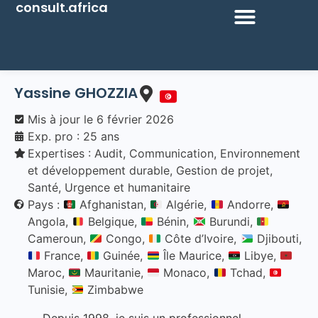
consult.africa
Yassine
GHOZZIA
Mis à jour le
6 février 2026
Exp. pro : 25 ans
Expertises :
Audit
,
Communication
,
Environnement
et développement durable
,
Gestion de projet
,
Santé
,
Urgence et humanitaire
Pays :
Afghanistan,
Algérie,
Andorre,
Angola,
Belgique,
Bénin,
Burundi,
Cameroun,
Congo,
Côte d’Ivoire,
Djibouti,
France,
Guinée,
Île Maurice,
Libye,
Maroc,
Mauritanie,
Monaco,
Tchad,
Tunisie,
Zimbabwe