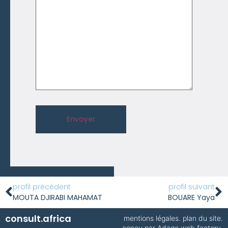
Envoyer
profil précédent
profil suivant
MOUTA DJIRABI MAHAMAT
BOUARE Yaya
consult.africa
mentions légales
.
plan du site
.
conçu par
Adage web factory
,